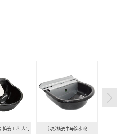
-搪瓷工艺 大号
钢板搪瓷牛马饮水碗
电动单头牛体